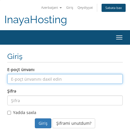
Azerbaijani
Giriş
Qeydiyyat
Səbətə bax
InayaHosting
Naviq
keçid
Giriş
E-poçt ünvanı
Şifrə
Yadda saxla
Şifrəmi unutdum?