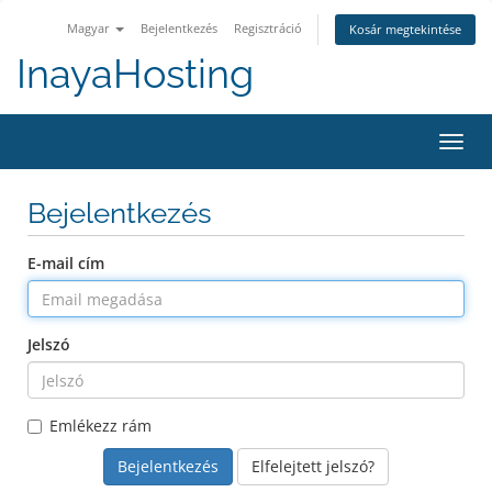
Magyar
Bejelentkezés
Regisztráció
Kosár megtekintése
InayaHosting
Váltá
a
navig
Bejelentkezés
E-mail cím
Jelszó
Emlékezz rám
Elfelejtett jelszó?